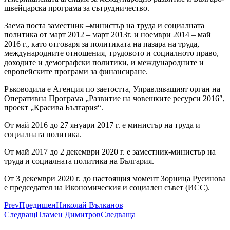
швейцарска програма за сътрудничество.
Заема поста заместник –министър на труда и социалната
политика от март 2012 – март 2013г. и ноември 2014 – май
2016 г., като отговаря за политиката на пазара на труда,
международните отношения, трудовото и социалното право,
доходите и демографски политики, и международните и
европейските програми за финансиране.
Ръководила е Агенция по заетостта, Управляващият орган на
Оперативна Програма „Развитие на човешките ресурси 2016″,
проект „Красива България“.
От май 2016 до 27 януари 2017 г. е министър на труда и
социалната политика.
От май 2017 до 2 декември 2020 г. е заместник-министър на
труда и социалната политика на България.
От 3 декември 2020 г. до настоящия момент Зорница Русинова
е председател на Икономическия и социален съвет (ИСС).
Prev
Предишен
Николай Вълканов
Следващ
Пламен Димитров
Следваща