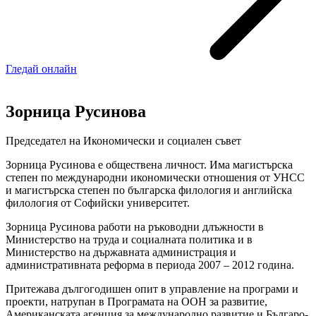
Гледай онлайн
Зорница Русинова
Председател на Икономически и социален съвет
Зорница Русинова е обществена личност. Има магистърска
степен по международни икономически отношения от УНСС
и магистърска степен по българска филология и английска
филология от Софийски университет.
Зорница Русинова работи на ръководни длъжности в
Министерство на труда и социалната политика и в
Министерство на държавната администрация и
административната реформа в периода 2007 – 2012 година.
Притежава дългогодишен опит в управление на програми и
проекти, натрупан в Програмата на ООН за развитие,
Американската агенция за международно развитие и Българо-