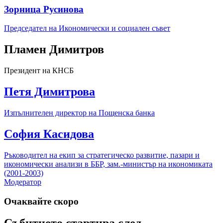
Зорница Русинова
Председател на Икономически и социален съвет
Пламен Димитров
Президент на КНСБ
Петя Димитрова
Изпълнителен директор на Пощенска банка
София Касидова
Ръководител на екип за стратегическо развитие, пазари и
икономически анализи в ББР, зам.-министър на икономиката
(2001-2003)
Модератор
Очаквайте скоро