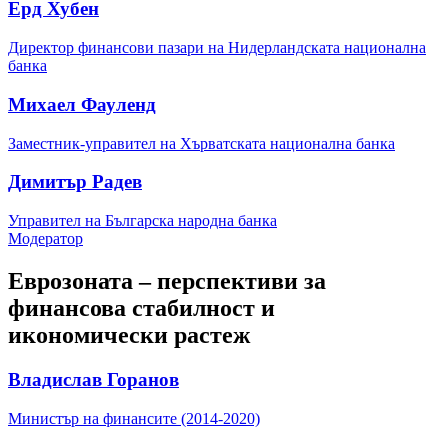
Ерд Хубен
Директор финансови пазари на Нидерландската национална
банка
Михаел Фауленд
Заместник-управител на Хърватската национална банка
Димитър Радев
Управител на Българска народна банка
Модератор
Еврозоната – перспективи за
финансова стабилност и
икономически растеж
Владислав Горанов
Министър на финансите (2014-2020)