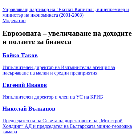
Управляващ партньор на "Експат Капитал", вицепремиер и
министър на икономиката (2001-2003)
Модератор
Еврозоната – увеличаване на доходите
и ползите за бизнеса
Бойко Таков
Изпълнителен директор на Изпълнителна агенция за
насърчаване на малки и средни предприятия
Eвгений Иванов
Изпълнителен директор и член на УС на КРИБ
Николай Вълканов
Председател на нa Cъвета на директорите нa „Mинcтpoй
Xoлдинг“ AД и пpeдceдaтeл нa Бългapcĸaтa миннo-гeoлoжĸa
ĸaмapa