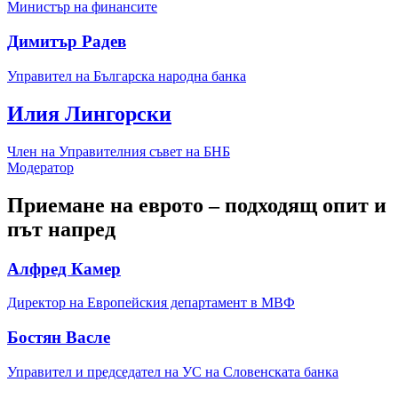
Министър на финансите
Димитър Радев
Управител на Българска народна банка
Илия Лингорски
Член на Управителния съвет на БНБ
Модератор
Приемане на еврото – подходящ опит и
път напред
Алфред Камeр
Директор на Европейския департамент в МВФ
Бостян Васле
Управител и председател на УС на Словенската банка