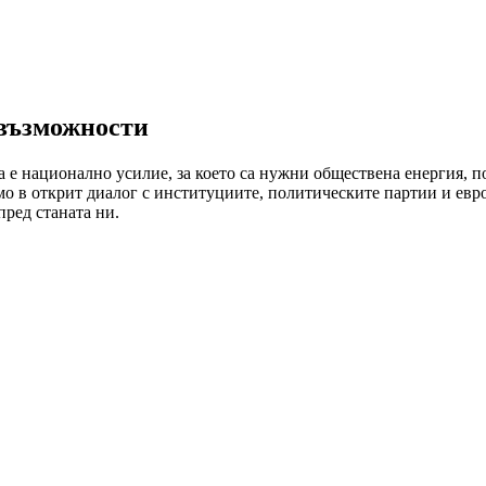
 възможности
 е национално усилие, за което са нужни обществена енергия, п
амо в открит диалог с институциите, политическите партии и евр
пред станата ни.