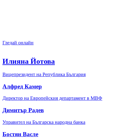
Гледай онлайн
Илияна Йотова
Вицепрезидент на Република България
Алфред Камeр
Директор на Европейския департамент в МВФ
Димитър Радев
Управител на Българска народна банка
Бостян Васле